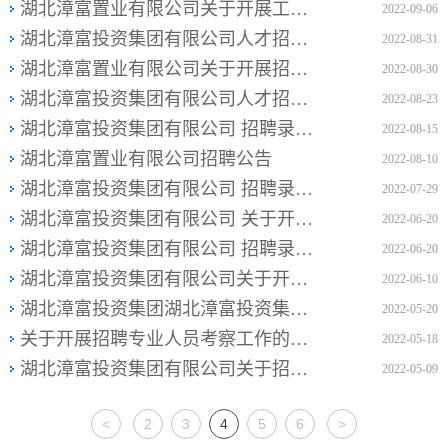
湖北漳富置业有限公司关于开展工程造价面试人员考察工作的公告
2022-09-06
湖北漳富投资集团有限公司人才招聘专业水平测试公告
2022-08-31
湖北漳富置业有限公司关于开展招聘面试的通知
2022-08-30
湖北漳富投资集团有限公司人才招聘公告
2022-08-23
湖北漳富投资集团有限公司 招聘录用通知
2022-08-15
湖北漳富置业有限公司招聘公告
2022-08-10
湖北漳富投资集团有限公司 招聘录用通知
2022-07-29
湖北漳富投资集团有限公司 关于开展考察工作的公告
2022-06-20
湖北漳富投资集团有限公司 招聘录用通知
2022-06-20
湖北漳富投资集团有限公司关于开展招聘面试的通知
2022-06-10
湖北漳富投资集团湖北漳富投资集团有限公司招聘公告
2022-05-20
关于开展招聘专业人员考察工作的通知
2022-05-18
湖北漳富投资集团有限公司关于招聘专业人员笔试和面试的通知
2022-05-09
<
2
3
4
5
6
>