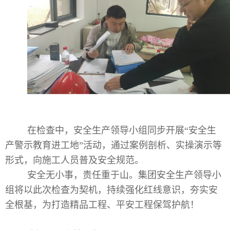
在检查中，安全生产领导小组同步开展
“安全生
产警示教育进工地”活动，通过案例剖析、实操演示等
形式，向施工人员普及安全规范。
安全无小事，责任重于山。集团安全生产领导小
组将以此次检查为契机，持续强化红线意识，夯实安
全根基，为打造精品工程、平安工程保驾护航！