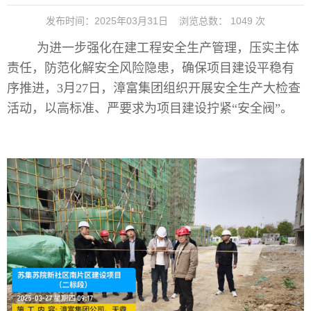
发布时间：2025年03月31日
浏览总数：
1049
次
为进一步强化在建工程安全生产管理，压实主体
责任，防范化解安全风险隐患，确保项目建设平稳有
序推进，
3月27日，漳富集团组织开展安全生产大检查
活动，以高标准、严要求为项目建设拧紧“安全阀”。